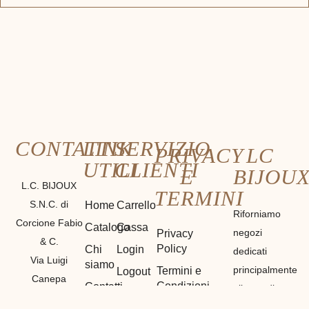
CONTATTI
LINK
SERVIZIO
PRIVACY
LC
UTILI
CLIENTI
E
BIJOU
L.C. BIJOUX
TERMINI
S.N.C. di
Home
Carrello
Riforniamo
Corcione Fabio
Catalogo
Cassa
negozi
Privacy
& C.
Policy
Chi
Login
dedicati
Via Luigi
siamo
principalmente
Termini e
Logout
Canepa
Condizioni
Contatti
alla vendita
Il mio
7R/13E 16165
di materiali
Cookie
Account