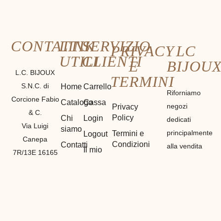
CONTATTI
LINK
SERVIZIO
PRIVACY
LC
UTILI
CLIENTI
E
BIJOU
L.C. BIJOUX
TERMINI
S.N.C. di
Home
Carrello
Riforniamo
Corcione Fabio
Catalogo
Cassa
negozi
Privacy
& C.
Policy
Chi
Login
dedicati
Via Luigi
siamo
principalmente
Termini e
Logout
Canepa
Condizioni
Contatti
alla vendita
Il mio
7R/13E 16165
di materiali
Cookie
Account
GENOVA
Policy
etnici,
Registrazione
P. IVA
bigiotteria e
01212530990
di
GENOVA
(
GE
)
particolarità
Tel: