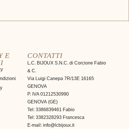
Y E
CONTATTI
I
L.C. BIJOUX S.N.C. di Corcione Fabio
cy
& C.
ndizioni
Via Luigi Canepa 7R/13E 16165
GENOVA
cy
P. IVA 01212530990
GENOVA
(
GE
)
Tel:
3386839461 Fabio
Tel: 3382328293 Francesca
E-mail:
info@lcbijoux.it