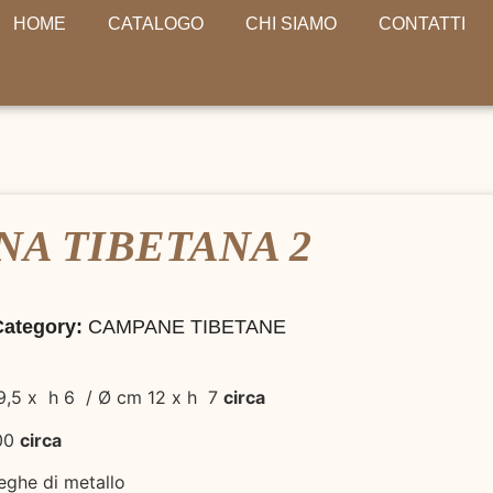
HOME
CATALOGO
CHI SIAMO
CONTATTI
A TIBETANA 2
Category:
CAMPANE TIBETANE
9,5 x h 6 / Ø cm 12 x h 7
circa
400
circa
leghe di metallo