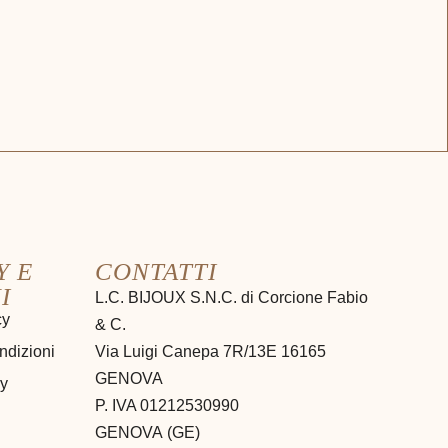
Y E
CONTATTI
I
L.C. BIJOUX S.N.C. di Corcione Fabio
cy
& C.
ndizioni
Via Luigi Canepa 7R/13E 16165
GENOVA
cy
P. IVA 01212530990
GENOVA
(
GE
)