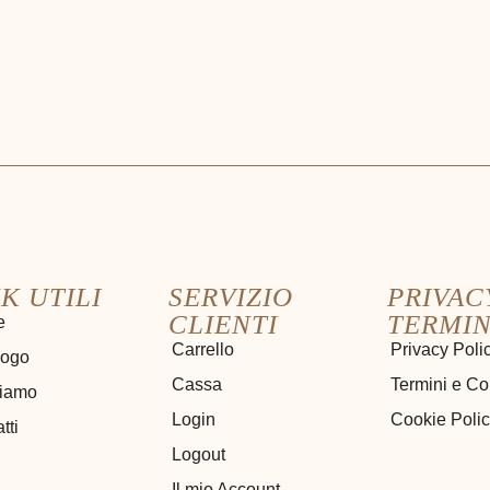
K UTILI
SERVIZIO
PRIVAC
CLIENTI
TERMIN
e
Carrello
Privacy Poli
logo
Cassa
Termini e Co
siamo
Login
Cookie Poli
tti
Logout
Il mio Account