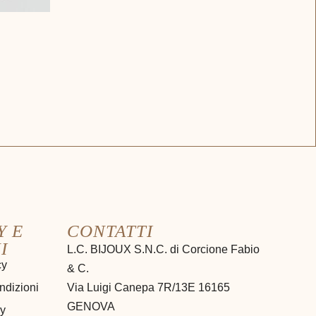
Y E
CONTATTI
I
L.C. BIJOUX S.N.C. di Corcione Fabio
cy
& C.
ndizioni
Via Luigi Canepa 7R/13E 16165
GENOVA
cy