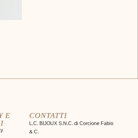
Y E
CONTATTI
I
L.C. BIJOUX S.N.C. di Corcione Fabio
cy
& C.