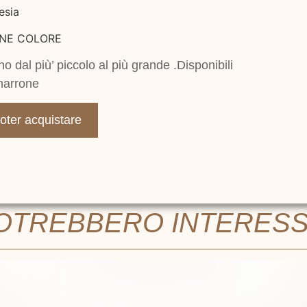
esia
ONE COLORE
gno dal più’ piccolo al più grande .Disponibili
,marrone
poter acquistare
POTREBBERO INTERES