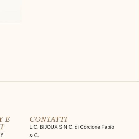
Y E
CONTATTI
I
L.C. BIJOUX S.N.C. di Corcione Fabio
cy
& C.