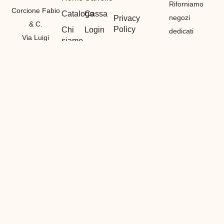
Riforniamo
Corcione Fabio
Catalogo
Cassa
negozi
Privacy
& C.
Policy
Chi
Login
dedicati
Via Luigi
siamo
principalmente
Termini e
Logout
Canepa
Condizioni
Contatti
alla vendita
Il mio
7R/13E 16165
di materiali
Cookie
Account
GENOVA
Policy
etnici,
Registrazione
P. IVA
bigiotteria e
01212530990
di
GENOVA
(
GE
)
particolarità
Tel:
in tutto il
3386839461
mondo,
Fabio
vendiamo
Tel:
all’ingrosso
3382328293
con prezzi
Francesca
dedicati ai
E-
nostri