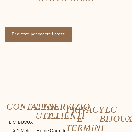
Registrati per vedere i prezzi
CONTATTI
LINK
SERVIZIO
PRIVACY
LC
UTILI
CLIENTI
E
BIJOU
L.C. BIJOUX
TERMINI
S.N.C. di
Home
Carrello