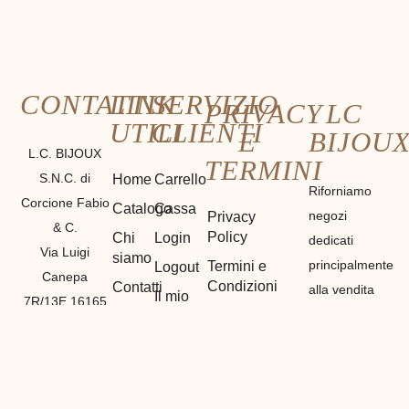
CONTATTI
LINK
SERVIZIO
PRIVACY
LC
UTILI
CLIENTI
E
BIJOU
L.C. BIJOUX
TERMINI
S.N.C. di
Home
Carrello
Riforniamo
Corcione Fabio
Catalogo
Cassa
negozi
Privacy
& C.
Policy
Chi
Login
dedicati
Via Luigi
siamo
principalmente
Termini e
Logout
Canepa
Condizioni
Contatti
alla vendita
Il mio
7R/13E 16165
di materiali
Cookie
Account
GENOVA
Policy
etnici,
Registrazione
P. IVA
bigiotteria e
01212530990
di
GENOVA
(
GE
)