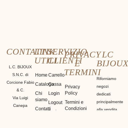
CONTATTI
LINK
SERVIZIO
PRIVACY
LC
UTILI
CLIENTI
E
BIJOU
L.C. BIJOUX
TERMINI
S.N.C. di
Home
Carrello
Riforniamo
Corcione Fabio
Catalogo
Cassa
negozi
Privacy
& C.
Policy
Chi
Login
dedicati
Via Luigi
siamo
principalmente
Termini e
Logout
Canepa
Condizioni
Contatti
alla vendita
Il mio
7R/13E 16165
di materiali
Cookie
Account
GENOVA
Policy
etnici,
Registrazione