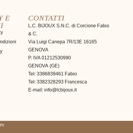
Y E
CONTATTI
I
L.C. BIJOUX S.N.C. di Corcione Fabio
cy
& C.
ndizioni
Via Luigi Canepa 7R/13E 16165
GENOVA
cy
P. IVA 01212530990
GENOVA
(
GE
)
Tel:
3386839461 Fabio
Tel: 3382328293 Francesca
E-mail:
info@lcbijoux.it
om