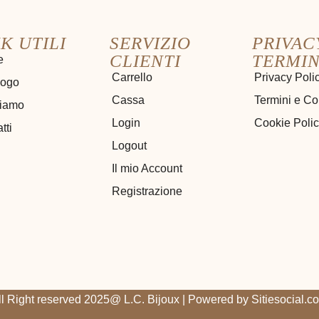
K UTILI
SERVIZIO
PRIVAC
CLIENTI
TERMIN
e
Carrello
Privacy Poli
logo
Cassa
Termini e Co
siamo
Login
Cookie Poli
tti
Logout
Il mio Account
Registrazione
ll Right reserved 2025@ L.C. Bijoux | Powered by
Sitiesocial.c