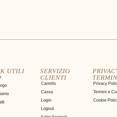
K UTILI
SERVIZIO
PRIVAC
CLIENTI
TERMIN
e
Carrello
Privacy Poli
logo
Cassa
Termini e Co
siamo
Login
Cookie Poli
tti
Logout
Il mio Account