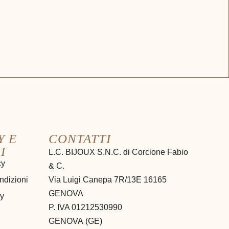
Y E
CONTATTI
I
L.C. BIJOUX S.N.C. di Corcione Fabio
cy
& C.
ndizioni
Via Luigi Canepa 7R/13E 16165
GENOVA
cy
P. IVA 01212530990
GENOVA
(
GE
)