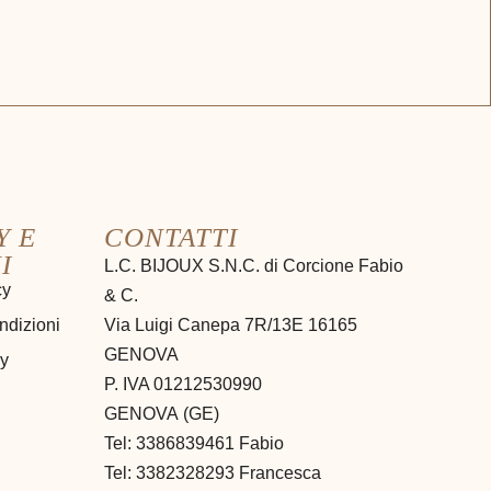
Y E
CONTATTI
I
L.C. BIJOUX S.N.C. di Corcione Fabio
cy
& C.
ndizioni
Via Luigi Canepa 7R/13E 16165
GENOVA
cy
P. IVA 01212530990
GENOVA
(
GE
)
Tel:
3386839461 Fabio
Tel: 3382328293 Francesca