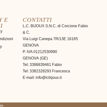
Y E
CONTATTI
I
L.C. BIJOUX S.N.C. di Corcione Fabio
cy
& C.
ndizioni
Via Luigi Canepa 7R/13E 16165
GENOVA
cy
P. IVA 01212530990
GENOVA
(
GE
)
Tel:
3386839461 Fabio
Tel: 3382328293 Francesca
E-mail:
info@lcbijoux.it
om