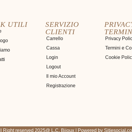
K UTILI
SERVIZIO
PRIVAC
CLIENTI
TERMIN
e
Carrello
Privacy Poli
logo
Cassa
Termini e Co
siamo
Login
Cookie Poli
tti
Logout
Il mio Account
Registrazione
ll Right reserved 2025@ L.C. Bijoux | Powered by
Sitiesocial.c