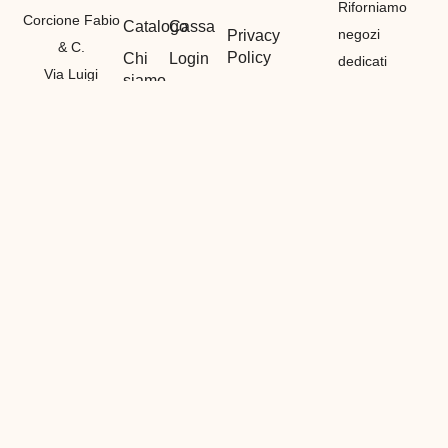
Riforniamo
Corcione Fabio
Catalogo
Cassa
negozi
Privacy
& C.
Policy
Chi
Login
dedicati
Via Luigi
siamo
principalmente
Termini e
Logout
Canepa
Condizioni
Contatti
alla vendita
Il mio
7R/13E 16165
di materiali
Cookie
Account
GENOVA
Policy
etnici,
Registrazione
P. IVA
bigiotteria e
01212530990
di
GENOVA
(
GE
)
particolarità
Tel:
in tutto il
3386839461
mondo,
Fabio
vendiamo
Tel:
all’ingrosso
3382328293
con prezzi
Francesca
dedicati ai
E-
nostri