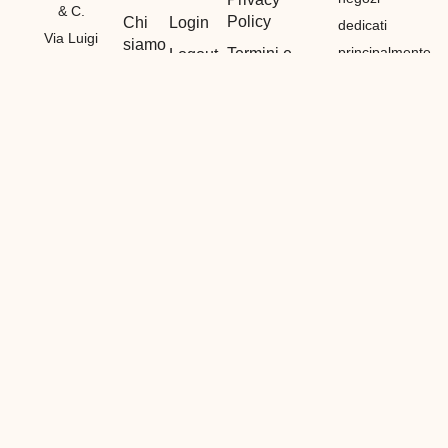
& C.
Policy
Chi
Login
dedicati
Via Luigi
siamo
principalmente
Termini e
Logout
Canepa
Condizioni
Contatti
alla vendita
Il mio
7R/13E 16165
di materiali
Cookie
Account
GENOVA
Policy
etnici,
Registrazione
P. IVA
bigiotteria e
01212530990
di
GENOVA
(
GE
)
particolarità
Tel:
in tutto il
3386839461
mondo,
Fabio
vendiamo
Tel:
all’ingrosso
3382328293
con prezzi
Francesca
dedicati ai
E-
nostri
mail:
info@lcbijoux.it
clienti.