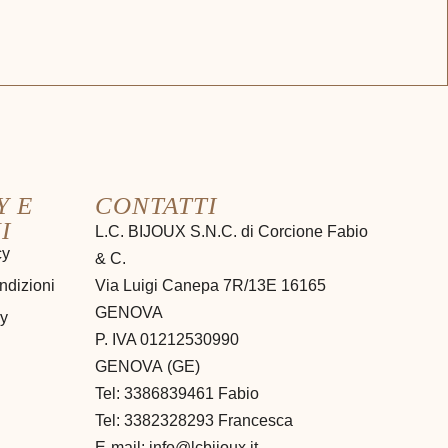
Y E
CONTATTI
I
L.C. BIJOUX S.N.C. di Corcione Fabio
cy
& C.
ndizioni
Via Luigi Canepa 7R/13E 16165
GENOVA
cy
P. IVA 01212530990
GENOVA
(
GE
)
Tel:
3386839461 Fabio
Tel: 3382328293 Francesca
E-mail:
info@lcbijoux.it