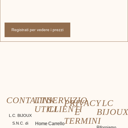
Registrati per vedere i prezzi
CONTATTI
LINK
SERVIZIO
PRIVACY
LC
UTILI
CLIENTI
E
BIJOU
L.C. BIJOUX
TERMINI
S.N.C. di
Home
Carrello
Riforniamo