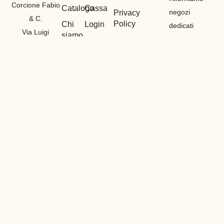
Corcione Fabio
Catalogo
Cassa
negozi
Privacy
& C.
Policy
Chi
Login
dedicati
Via Luigi
siamo
principalmente
Termini e
Logout
Canepa
Condizioni
Contatti
alla vendita
Il mio
7R/13E 16165
di materiali
Cookie
Account
GENOVA
Policy
etnici,
Registrazione
P. IVA
bigiotteria e
01212530990
di
GENOVA
(
GE
)
particolarità
Tel:
in tutto il
3386839461
mondo,
Fabio
vendiamo
Tel:
all’ingrosso
3382328293
con prezzi
Francesca
dedicati ai
E-
nostri
mail:
info@lcbijoux.it