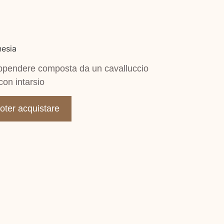
nesia
ppendere composta da un cavalluccio
on intarsio
poter acquistare