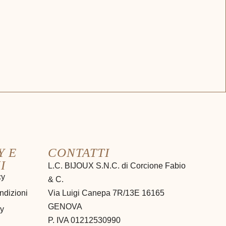
Y E
CONTATTI
I
L.C. BIJOUX S.N.C. di Corcione Fabio
cy
& C.
ndizioni
Via Luigi Canepa 7R/13E 16165
GENOVA
cy
P. IVA 01212530990