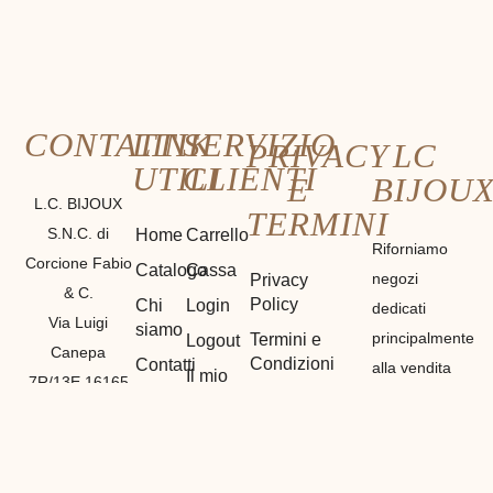
CONTATTI
LINK
SERVIZIO
PRIVACY
LC
UTILI
CLIENTI
E
BIJOU
L.C. BIJOUX
TERMINI
S.N.C. di
Home
Carrello
Riforniamo
Corcione Fabio
Catalogo
Cassa
negozi
Privacy
& C.
Policy
Chi
Login
dedicati
Via Luigi
siamo
principalmente
Termini e
Logout
Canepa
Condizioni
Contatti
alla vendita
Il mio
7R/13E 16165
di materiali
Cookie
Account
GENOVA
Policy
etnici,
Registrazione
P. IVA
bigiotteria e
01212530990
di