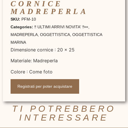
CORNICE
MADREPERLA
SKU:
PFM-10
Categories:
‼️ ULTIMI ARRIVI NOVITA' ‼️👀
,
MADREPERLA
,
OGGETTISTICA
,
OGGETTISTICA
MARINA
Dimensione cornice : 20 x 25
Materiale: Madreperla
Colore : Come foto
Registrati per poter acquistare
TI POTREBBERO
INTERESSARE