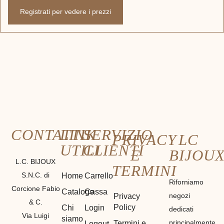
Registrati per vedere i prezzi
CONTATTI
LINK
SERVIZIO
PRIVACY
LC
UTILI
CLIENTI
E
BIJOU
L.C. BIJOUX
TERMINI
S.N.C. di
Home
Carrello
Riforniamo
Corcione Fabio
Catalogo
Cassa
negozi
Privacy
& C.
Policy
Chi
Login
dedicati
Via Luigi
siamo
principalmente
Termini e
Logout