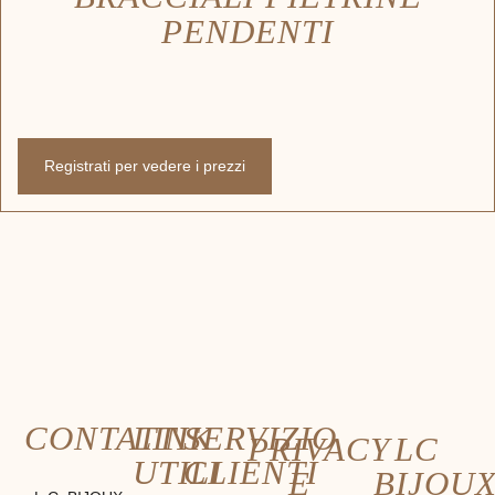
PENDENTI
Registrati per vedere i prezzi
CONTATTI
LINK
SERVIZIO
PRIVACY
LC
UTILI
CLIENTI
E
BIJOU