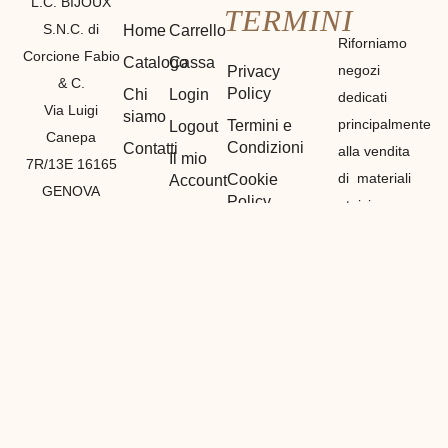
L.C. BIJOUX
TERMINI
S.N.C. di
Home
Carrello
Riforniamo
Corcione Fabio
Catalogo
Cassa
negozi
Privacy
& C.
Policy
Chi
Login
dedicati
Via Luigi
siamo
principalmente
Termini e
Logout
Canepa
Condizioni
Contatti
alla vendita
Il mio
7R/13E 16165
di materiali
Cookie
Account
GENOVA
Policy
etnici,
Registrazione
P. IVA
bigiotteria e
01212530990
di
GENOVA
(
GE
)
particolarità
Tel:
in tutto il
3386839461
mondo,
Fabio
vendiamo
Tel:
all’ingrosso
3382328293
con prezzi
Francesca