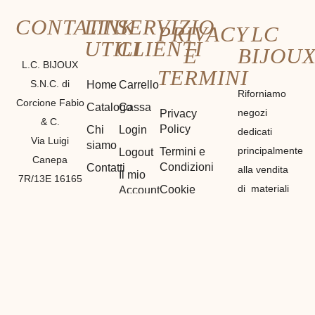
CONTATTI
LINK
SERVIZIO
PRIVACY
LC
UTILI
CLIENTI
E
BIJOU
L.C. BIJOUX
TERMINI
S.N.C. di
Home
Carrello
Riforniamo
Corcione Fabio
Catalogo
Cassa
negozi
Privacy
& C.
Policy
Chi
Login
dedicati
Via Luigi
siamo
principalmente
Termini e
Logout
Canepa
Condizioni
Contatti
alla vendita
Il mio
7R/13E 16165
di materiali
Cookie
Account
GENOVA
Policy
etnici,
Registrazione
P. IVA
bigiotteria e
01212530990
di
GENOVA
(
GE
)
particolarità
Tel:
in tutto il
3386839461
mondo,
Fabio