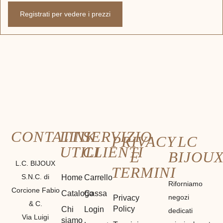
Registrati per vedere i prezzi
CONTATTI
LINK
SERVIZIO
PRIVACY
LC
UTILI
CLIENTI
E
BIJOU
L.C. BIJOUX
TERMINI
S.N.C. di
Home
Carrello
Riforniamo
Corcione Fabio
Catalogo
Cassa
negozi
Privacy
& C.
Policy
Chi
Login
dedicati
Via Luigi
siamo