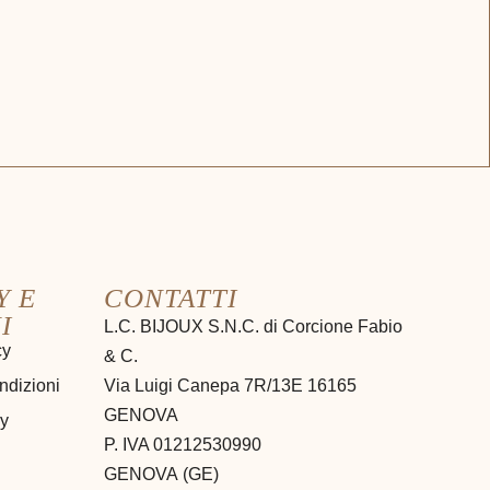
Y E
CONTATTI
I
L.C. BIJOUX S.N.C. di Corcione Fabio
cy
& C.
ndizioni
Via Luigi Canepa 7R/13E 16165
GENOVA
cy
P. IVA 01212530990
GENOVA
(
GE
)